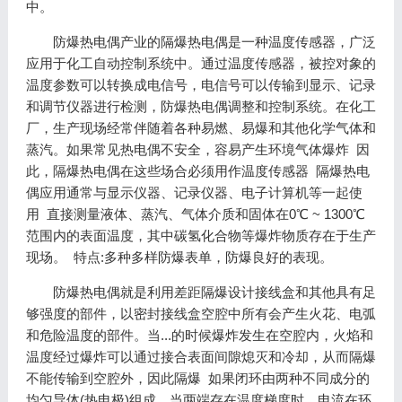
中。
防爆热电偶产业的隔爆热电偶是一种温度传感器，广泛
应用于化工自动控制系统中。通过温度传感器，被控对象的
温度参数可以转换成电信号，电信号可以传输到显示、记录
和调节仪器进行检测，防爆热电偶调整和控制系统。在化工
厂，生产现场经常伴随着各种易燃、易爆和其他化学气体和
蒸汽。如果常见热电偶不安全，容易产生环境气体爆炸 因
此，隔爆热电偶在这些场合必须用作温度传感器 隔爆热电
偶应用通常与显示仪器、记录仪器、电子计算机等一起使
用 直接测量液体、蒸汽、气体介质和固体在0℃ ~ 1300℃
范围内的表面温度，其中碳氢化合物等爆炸物质存在于生产
现场。 特点:多种多样防爆表单，防爆良好的表现。
防爆热电偶就是利用差距隔爆设计接线盒和其他具有足
够强度的部件，以密封接线盒空腔中所有会产生火花、电弧
和危险温度的部件。当...的时候爆炸发生在空腔内，火焰和
温度经过爆炸可以通过接合表面间隙熄灭和冷却，从而隔爆
不能传输到空腔外，因此隔爆 如果闭环由两种不同成分的
均匀导体(热电极)组成，当两端存在温度梯度时，电流在环