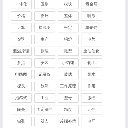
一体化
区别
模块
贵金属
价格
循环
整体
喷涂
计算
接线图
检定
单铂铑
S型
生产
锅炉
电势
测温原理
原理
微型
重油催化
多点
安装
小铂铑
化工
电路图
记录仪
玻璃
防水
探头
故障
工作原理
作用
抱箍式
工业
型号
微细
陶瓷
固定法兰
精度
元件
钻孔
双支
冷端补偿
电厂