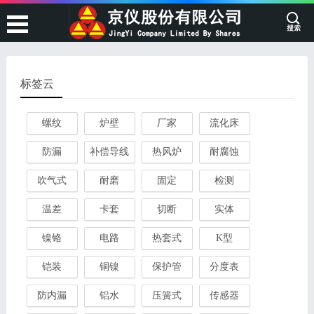
标签云
螺纹
炉壁
厂家
流化床
防漏
补偿导线
热风炉
耐腐蚀
吹气式
耐磨
固定
检测
温差
卡套
切断
实体
镍铬
电路
热套式
K型
铠装
铜镍
保护管
分度表
防内漏
铝水
压簧式
传感器