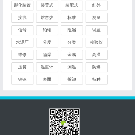
裂化装置
装置式
装配式
红外
接线
熔窑炉
标准
测量
信号
铂铑
阻漏
误差
水泥厂
分度
分类
校验仪
维修
隔爆
金属
高温
压簧
温度计
测温
防爆
钨铼
表面
拆卸
特种