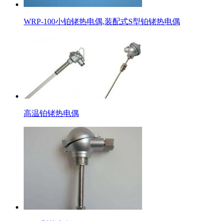
WRP-100小铂铑热电偶,装配式S型铂铑热电偶
高温铂铑热电偶