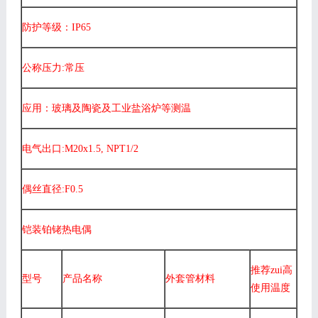
防护等级：IP65
公称压力:常压
应用：玻璃及陶瓷及工业盐浴炉等测温
电气出口:M20x1.5, NPT1/2
偶丝直径:F0.5
铠装铂铑热电偶
推荐zui高
型号
产品名称
外套管材料
使用温度