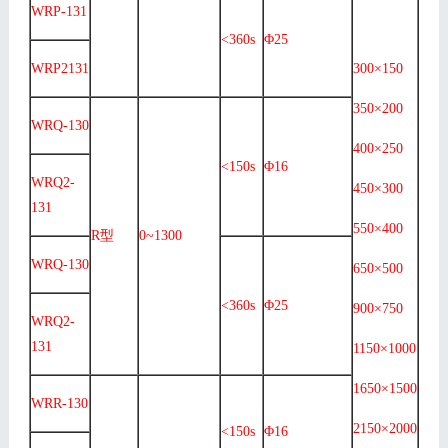
WRP-131
<360s
Φ25
WRP2131
300×150
350×200
WRQ-130
400×250
<150s
Φ16
WRQ2-
450×300
131
550×400
R型
0~1300
WRQ-130
650×500
<360s
Φ25
900×750
WRQ2-
131
1150×1000
1650×1500
WRR-130
2150×2000
<150s
Φ16