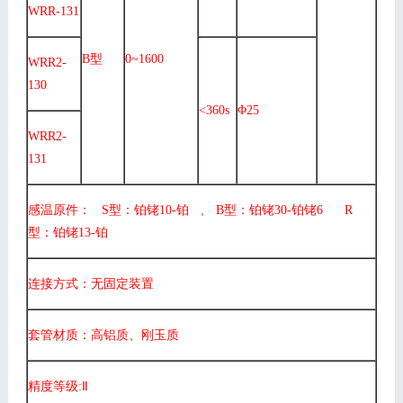
WRR-131
B型
0~1600
WRR2-
130
<360s
Φ25
WRR2-
131
感温原件： S型：铂铑10-铂 、 B型：铂铑30-铂铑6 R
型：铂铑13-铂
连接方式：无固定装置
套管材质：高铝质、刚玉质
精度等级:Ⅱ