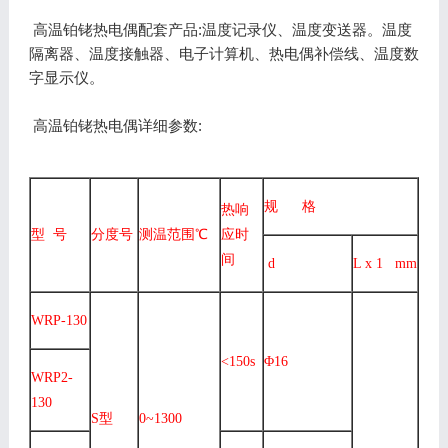
高温铂铑热电偶配套产品:温度记录仪、温度变送器。温度
隔离器、温度接触器、电子计算机、热电偶补偿线、温度数
字显示仪。
高温铂铑热电偶详细参数:
规 格
热响
型 号
分度号
测温范围℃
应时
间
d
L x 1 mm
WRP-130
<150s
Φ16
WRP2-
130
S型
0~1300