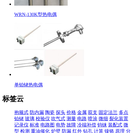
WRN-130K型热电偶
单铂铑热电偶
标签云
抱箍式
防内漏
陶瓷
探头
价格
金属
双支
固定法兰
多点
铂铑
玻璃
校验仪
吹气式
测量
电路
喷涂
微细
裂化装置
记录仪
标准
电路图
电势
故障
冷端补偿
钨铼
装配式
微
型
检测
重油催化
炉壁
防漏
红外
钻孔
计算
镍铬
原理
分