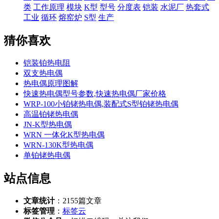
类
工作原理
模块
K型
型号
分度表
铠装
水泥厂
热套式
工业
循环
熔窑炉
S型
生产
猜你喜欢
铠装铂热电阻
双支热电偶
热电偶原理图解
快速热电偶型号参数,快速热电偶厂家价格
WRP-100小铂铑热电偶,装配式S型铂铑热电偶
高温铂铑热电偶
JN-K型热电偶
WRN 一体化K型热电偶
WRN-130K型热电偶
单铂铑热电偶
站点信息
文章统计
：
2155
篇文章
标签管理
：
标签云