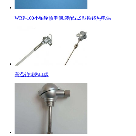
WRP-100小铂铑热电偶,装配式S型铂铑热电偶
高温铂铑热电偶