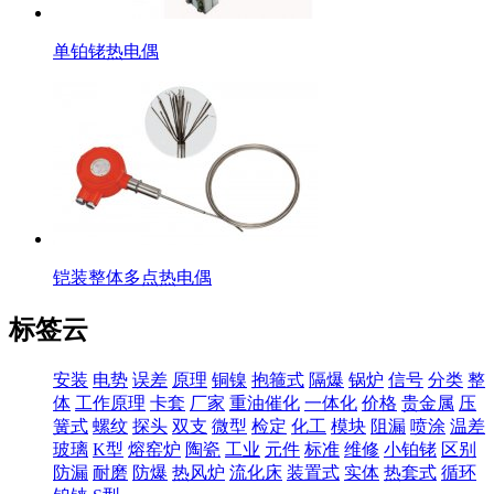
单铂铑热电偶
铠装整体多点热电偶
标签云
安装
电势
误差
原理
铜镍
抱箍式
隔爆
锅炉
信号
分类
整
体
工作原理
卡套
厂家
重油催化
一体化
价格
贵金属
压
簧式
螺纹
探头
双支
微型
检定
化工
模块
阻漏
喷涂
温差
玻璃
K型
熔窑炉
陶瓷
工业
元件
标准
维修
小铂铑
区别
防漏
耐磨
防爆
热风炉
流化床
装置式
实体
热套式
循环