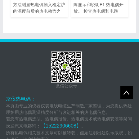
方法测量热电偶插入检定炉
障显示和说明E1:热电偶开
的深度前后的热电动势之
放。 检查热电偶和电缆
差...
是...
微信公众号
京仪热电偶：
本页由专业的仪器仪表电线电缆生产制造厂家整理，为您提供热处
理炉用热电偶测温精度分析与改进相关的热电偶信息。
若您有热电偶选型、热电偶报价、热电偶技术或热电偶安装等疑问
【15222906608】
欢迎您来电咨询：
。
所有热电偶相关技术文章可以被转载，但须注明出处以示版权，如