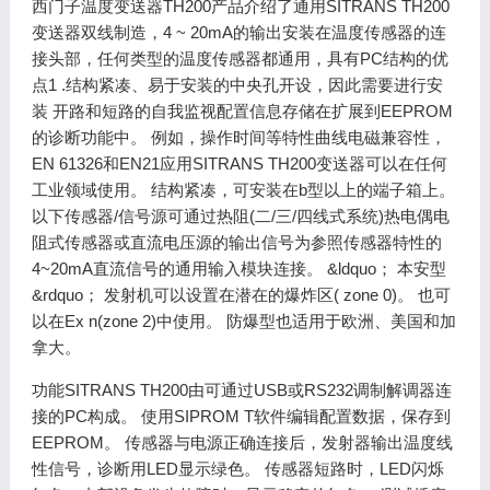
西门子温度变送器TH200产品介绍了通用SITRANS TH200
变送器双线制造，4 ~ 20mA的输出安装在温度传感器的连
接头部，任何类型的温度传感器都通用，具有PC结构的优
点1 .结构紧凑、易于安装的中央孔开设，因此需要进行安
装 开路和短路的自我监视配置信息存储在扩展到EEPROM
的诊断功能中。 例如，操作时间等特性曲线电磁兼容性，
EN 61326和EN21应用SITRANS TH200变送器可以在任何
工业领域使用。 结构紧凑，可安装在b型以上的端子箱上。
以下传感器/信号源可通过热阻(二/三/四线式系统)热电偶电
阻式传感器或直流电压源的输出信号为参照传感器特性的
4~20mA直流信号的通用输入模块连接。 &ldquo； 本安型
&rdquo； 发射机可以设置在潜在的爆炸区( zone 0)。 也可
以在Ex n(zone 2)中使用。 防爆型也适用于欧洲、美国和加
拿大。
功能SITRANS TH200由可通过USB或RS232调制解调器连
接的PC构成。 使用SIPROM T软件编辑配置数据，保存到
EEPROM。 传感器与电源正确连接后，发射器输出温度线
性信号，诊断用LED显示绿色。 传感器短路时，LED闪烁