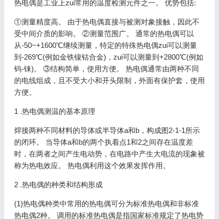
热电偶是工业上zui常用的温度检测元件之一。 优势包括:
①测量精度高。 由于热电偶直接与被测对象接触，因此不
受中间介质的影响。 ②测量范围广。 通常的热电偶可以
从-50~+1600℃继续测量，特定的特殊热电偶zui可以测量
到-269℃(例如金铁镍钴合金)，zui可以测量到+2800℃(例如
钨-铼)。 ③结构简单，使用方便。 热电偶通常由两种不同
的电线组成，且不受大小和开头限制，外面有保护套，使用
方便。
1 .热电偶测温的基本原理
焊接两种不同材料的导体或半导体a和b，构成图2-1-1所示
的闭环。 当导体a和b的两个执着点1和2之间存在温度差
时，在两者之间产生电动势，在电路中产生大电流的现象被
称为热电效应。 热电偶利用这个效果发挥作用。
2 .热电偶的种类和结构形成
(1)热电偶种类中常用的热电偶可分为标准热电偶和非标准
热电偶2种。 调用的标准热电偶是指国家标准规定了热电势