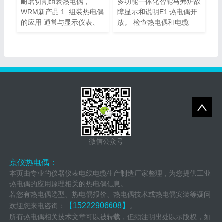
耐磨切割组装热电偶，
多功能一体化智能马弗炉故
WRM新产品 1 .组装热电偶
障显示和说明E1:热电偶开
的应用 通常与显示仪表、
放。 检查热电偶和电缆
记录仪...
是...
微信公众号
京仪热电偶：
本页由专业的仪器仪表电线电缆生产制造厂家整理，为您提供工业
热电偶的应用原理相关的热电偶信息。
若您有热电偶选型、热电偶报价、热电偶技术或热电偶安装等疑问
【15222906608】
欢迎您来电咨询：
。
所有热电偶相关技术文章可以被转载，但须注明出处以示版权，如