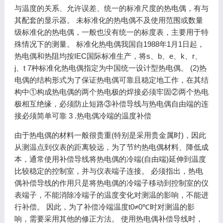
与温度的关系、允许误差、统一的标准尺度的热电偶，有与
其配套的显示器。 未标准化的热电偶不及使用范围或数量
级标准化的热电偶，一般也没有统一的标度表，主要用于特
殊情况下的测量。 标准化热电偶我国自1988年1月1日起，
热电偶和热阻均按IEC国际标准生产，将s、b、e、k、r、
j、t 7种标准化热电偶指定为中国统一设计型热电偶。 (2)热
电偶的结构形式为了保证热电偶可靠且稳定地工作，在其结
构中①构成热电偶的两个热电极的焊接必须牢固②两个热电
极相互绝缘，必须防止短路③补偿导线与热电偶自由端的连
接必须简单可靠 3 .热电偶冷端的温度补偿
由于热电偶的材料一般很贵重(特别是采用贵金属时)，因此
从测温点到仪表的距离较远，为了节约热电偶材料、降低成
本，通常使用补偿导线将热电偶的冷端(自由端)延伸到温度
比较稳定的控制室，并与仪表端子连接。 必须指出，热电
偶补偿导线的作用只是将热电偶的冷端子移动到控制室的仪
表端子，不能消除冷端子的温度变化对测温的影响，不能进
行补偿。 因此，为了补偿冷端温度t0≠0℃时对测温的影
响，需要采用其他的修正方法。 使用热电偶补偿导线时，