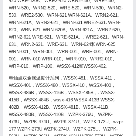
420 WRE-420A、WRE2-420 WRN2-430、WRE-430、
WRN-520、WRN2-520、WRE-520、WRN-530、WRN2-
530、WRE2-530、WRN-621 WRN-621A、WRN2-621、
WRN-621A、WRN2-621、WRN-631 WRE2-631. WRN-
620、WRN-621. WRN-620A、WRN-621A、WRN2-620、
WRN2-621 WRE-621、WRE-621A、. WRE2-621、WRN-
631、WRN2-631、WRE-631、WRN-624和WRN-625
WRN-001、WRN-001、WRN-001、WRE-001、WRN-
001、WRN-010 WRR-010、WRR-010、WRR2-010、
WRP-010、WRP-100、WSSX-412和WSSX-402。
电触点双金属温度计系列，WSSX-481，WSSX-411，
WSSX-401，WSSX-480，WSSX-410，WSSX-400，
WSSX-486B，WSSX-416B，WSSX-485B，. WSSX-
415B，WSSX-484B，wssx-416 WSSX-413B WSSX-
482B、WSSX-412B、WSSX-481B、WSSX-411B、
WSSX-480B、WSSX-410B、WZPK-376U、WZPK-
473U、WZPK-474U、WZPK-374U、WZPK-173U、wzpk-
177 WZPK-273U WZPK-274U、WZPK-275U、WZPK-