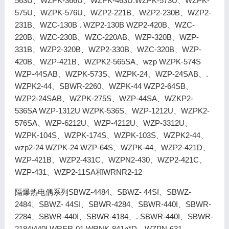
563U、WZPK-366U、WZPK-463U.WZPK-573U、WZPK-
575U、WZPK-576U、WZP2-221B、WZP2-230B、WZP2-
231B、WZC-130B . WZP2-130B WZP2-420B、WZC-
220B、WZC-230B、WZC-220AB、WZP-320B、WZP-
331B、WZP2-320B、WZP2-330B、WZC-320B、WZP-
420B、WZP-421B、WZPK2-565SA、wzp WZPK-574S
WZP-44SAB、WZPK-573S、WZPK-24、WZP-24SAB、.
WZPK2-44、SBWR-2260、WZPK-44 WZP2-64SB、
WZP2-24SAB、WZPK-275S、WZP-44SA、WZKP2-
536SA WZP-1312U WZPK-536S、WZP-1212U、WZPK2-
576SA、WZP-6212U、WZP-4212U、WZP-3312U、
WZPK-104S、WZPK-174S、WZPK-103S、WZPK2-44、
wzp2-24 WZPK-24 WZP-64S、WZPK-44、WZP2-421D、
WZP-421B、WZP2-431C、WZPN2-430、WZP2-421C、
WZP-431、WZP2-11SA和WRNR2-12
隔爆热电偶系列SBWZ-4484、SBWZ- 44SI、SBWZ-
2484、SBWZ- 44SI、SBWR-4284、SBWR-440I、SBWR-
2284、SBWR-440I、SBWR-4184、. SBWR-440I、SBWR-
2184/440I WRER-01 WRNK-841n*D、WZPN-631、