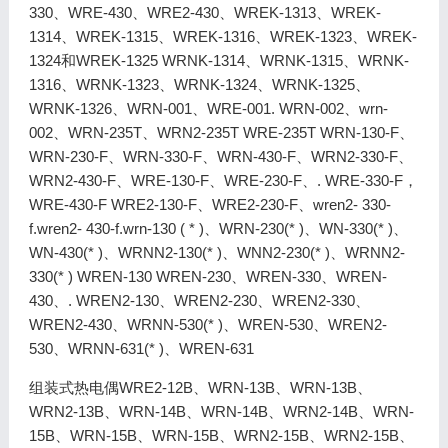
330、WRE-430、WRE2-430、WREK-1313、WREK-
1314、WREK-1315、WREK-1316、WREK-1323、WREK-
1324和WREK-1325 WRNK-1314、WRNK-1315、WRNK-
1316、WRNK-1323、WRNK-1324、WRNK-1325、
WRNK-1326、WRN-001、WRE-001. WRN-002、wrn-
002、WRN-235T、WRN2-235T WRE-235T WRN-130-F、
WRN-230-F、WRN-330-F、WRN-430-F、WRN2-330-F、
WRN2-430-F、WRE-130-F、WRE-230-F、. WRE-330-F，
WRE-430-F WRE2-130-F、WRE2-230-F、wren2- 330-
f.wren2- 430-f.wrn-130 ( * )、WRN-230(* )、WN-330(* )、
WN-430(* )、WRNN2-130(* )、WNN2-230(* )、WRNN2-
330(* ) WREN-130 WREN-230、WREN-330、WREN-
430、. WREN2-130、WREN2-230、WREN2-330、
WREN2-430、WRNN-530(* )、WREN-530、WREN2-
530、WRNN-631(* )、WREN-631
组装式热电偶WRE2-12B、WRN-13B、WRN-13B、
WRN2-13B、WRN-14B、WRN-14B、WRN2-14B、WRN-
15B、WRN-15B、WRN-15B、WRN2-15B、WRN2-15B、