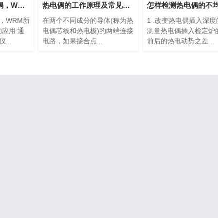
耐磨切割组装热电偶，WRM新产品
热电偶的工作原理及常见种类
，WRM新
在两个不同成分的导体(称为热
1 .改变热电偶插入深
的应用 通
电偶芯线和热电极)的两端连接
测量热电偶插入检定炉
...
电路，如果接合点...
前后的热电动势之差...