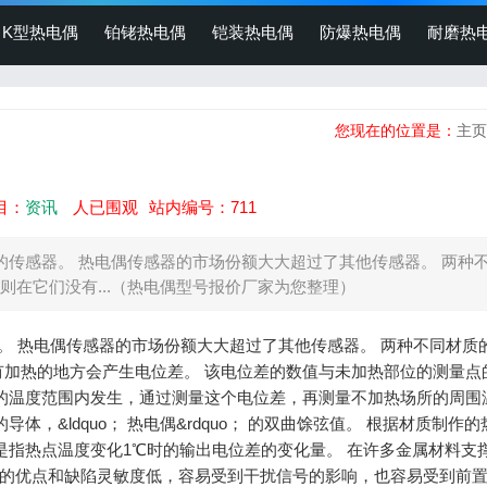
K型热电偶
铂铑热电偶
铠装热电偶
防爆热电偶
耐磨热
您现在的位置是：
主页
目：
资讯
人已围观
站内编号：711
泛的传感器。 热电偶传感器的市场份额大大超过了其他传感器。 两种
在它们没有...（热电偶型号报价厂家为您整理）
感器。 热电偶传感器的市场份额大大超过了其他传感器。 两种不同材质
加热的地方会产生电位差。 该电位差的数值与未加热部位的测量点
的温度范围内发生，通过测量这个电位差，再测量不加热场所的周围
，&ldquo； 热电偶&rdquo； 的双曲馀弦值。 根据材质制作
是指热点温度变化1℃时的输出电位差的变化量。 在许多金属材料支
感器的优点和缺陷灵敏度低，容易受到干扰信号的影响，也容易受到前