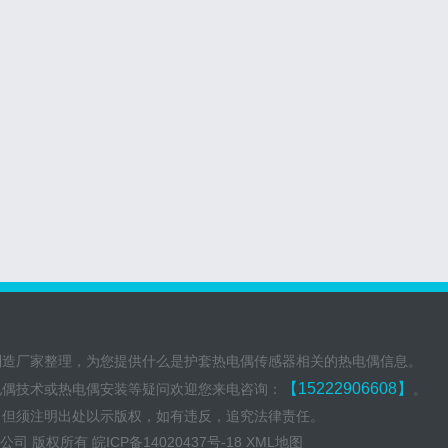
制造厂家整理，为您提供什么是护套热电偶传感器相关的热电偶信息。
【15222906608】
电偶技术或热电偶安装等疑问欢迎您来电咨询：
。
，但须注明出处以示版权，如有违反，追究法律责任。
份有限公司 版权所有
皖ICP备14020437号-18
XML地图