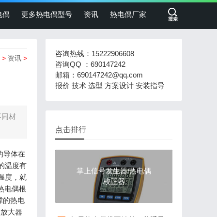
电偶
更多热电偶型号
资讯
热电偶厂家
咨询热线：15222906608
>
资讯
>
咨询QQ ：690147242
邮箱：690147242@qq.com
报价 技术 选型 方案设计 安装指导
不同材
点击排行
的导体在
的温度有
掌上信号发生器/热电偶
温度，就
校正器
的热电偶根
撑的热电
置放大器