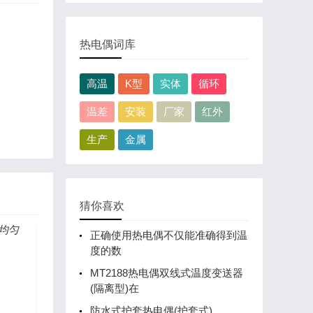
热电偶词库
高温
K型
实体
循环
温差
安装
厂家
红外
生产
金属
猜你喜欢
正确使用热电偶不仅能准确得到温
度的数
MT2188热电偶双线式温度变送器
(隔离型)在
防水式护套热电偶(护套式)