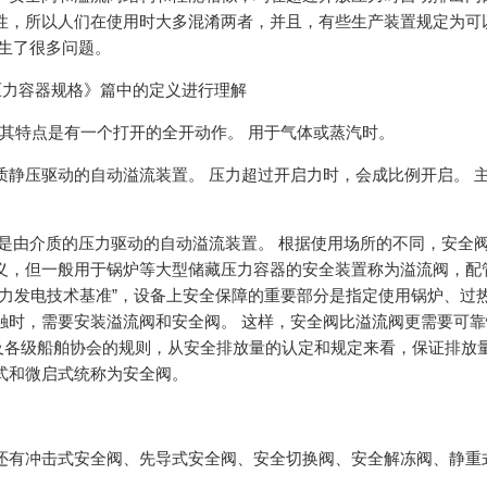
性，所以人们在使用时大多混淆两者，并且，有些生产装置规定为可
发生了很多问题。
压力容器规格》篇中的定义进行理解
。 其特点是有一个打开的全开动作。 用于气体或蒸汽时。
的由阀前的介质静压驱动的自动溢流装置。 压力超过开启力时，会成比例开启。 
称为安全溢流阀，是由介质的压力驱动的自动溢流装置。 根据使用场所的不同，安全
义，但一般用于锅炉等大型储藏压力容器的安全装置称为溢流阀，配
火力发电技术基准”，设备上安全保障的重要部分是指定使用锅炉、过
触时，需要安装溢流阀和安全阀。 这样，安全阀比溢流阀更需要可靠
及各级船舶协会的规则，从安全排放量的认定和规定来看，保证排放
式和微启式统称为安全阀。
还有冲击式安全阀、先导式安全阀、安全切换阀、安全解冻阀、静重