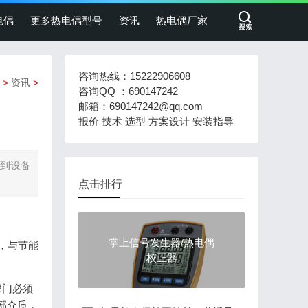
电偶
更多热电偶型号
资讯
热电偶厂家
咨询热线：15222906608
>
资讯
>
咨询QQ ：690147242
邮箱：690147242@qq.com
报价 技术 选型 方案设计 安装指导
系到设备
点击排行
掌上信号发生器/热电偶
，与节能
校正器
部门必须
部介质，