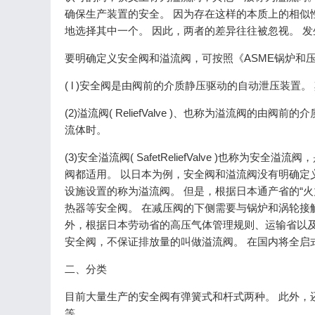
确保生产装置的安全。 因为存在这样的本质上的相似
地选择其中一个。 因此，两者的差异往往被忽视。 
要明确定义安全阀和溢流阀，可按照《ASME锅炉和
( l )安全阀是由阀前的介质静压驱动的自动泄压装置
(2)溢流阀( ReliefValve )、也称为溢流阀
流体时。
(3)安全溢流阀( SafetReliefValve )也
阀都适用。 以日本为例，安全阀和溢流阀没有明确定
设施设置的称为溢流阀。 但是，根据日本通产省的“
热器等安全阀。 在减压阀的下侧需要与锅炉和涡轮接
外，根据日本劳动省的高压气体管理规则、运输省以
安全阀，不保证排放量的叫做溢流阀。 在国内将全启
二、分类
目前大量生产的安全阀有弹簧式和杆式两种。 此外，
等。