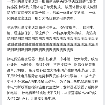
一体化的温度变送器一般由测温探头(热电偶或测温电阻体
传感器)和双线式固体电子单元构成。 以固体模块形式将测
温探针直接安装在端子箱上，形成一体化的变送器。 一体
化的温度变送器一般分为热阻和热电偶类型。
测温电阻温度变送器由基准单元、R/V转换单元、线性电
路、逆连接保护、限流保护、V/I转换单元等构成。 测温测
温测温测温测温测温测温测温测温测温测温测温测温测温测
温测温测温测温测温测温测温测温测温测温测温测温测温测
温测温测温测温测温测温测温测温测温测温
热电偶温度变送器一般由基准源、冷补偿、放大单元、线性
化处理、V/I转换、断续处理、逆连接保护、限流保护等电
路单元构成。 用冷端补偿放大热电偶产生的热电势后，盖
子用线性电路消除热电势和温度的非线性误差，zui放大后
变换为4~20mA的电流输出信号。 为了防止热电偶测量过程
中电气断线而使控制温度发生故障，发射器还设置了断路保
护电路。 热电偶断线或连接不良时，从振荡器输出zui的较
大值( 28mA )，计量器切断电源。