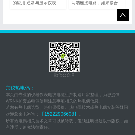
的应用 通常与显示仪表、
两端连接电路，如果接合
记录仪...
点...
微信公众号
京仪热电偶：
本页由专业的仪器仪表电线电缆生产制造厂家整理，为您提供
WRNK护套热电偶使用注意事项相关的热电偶信息。
若您有热电偶选型、热电偶报价、热电偶技术或热电偶安装等疑问
【15222906608】
欢迎您来电咨询：
。
所有热电偶相关技术文章可以被转载，但须注明出处以示版权，如
有违反，追究法律责任。