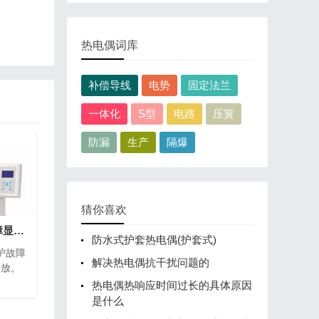
热电偶词库
补偿导线
电势
固定法兰
一体化
S型
电路
压簧
防漏
生产
隔爆
猜你喜欢
一体化智能马弗炉故障显示与说明、分析
防水式护套热电偶(护套式)
炉故障
解决热电偶抗干扰问题的
开放。
热电偶热响应时间过长的具体原因
是什么