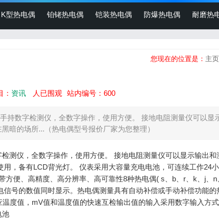
K型热电偶
铂铑热电偶
铠装热电偶
防爆热电偶
耐磨热
您现在的位置是：
主页
目：
资讯
人已围观
站内编号：600
手持数字检测仪，全数字操作，使用方便。 接地电阻测量仪可以显
黑暗的场所...（热电偶型号报价厂家为您整理）
检测仪，全数字操作，使用方便。 接地电阻测量仪可以显示输出和
用，备有LCD背光灯。 仪表采用大容量充电电池，可连续工作24
便、高精度、高分辨率、高可靠性8种热电偶( s、b、r、k、j、n、t
电信号的数值同时显示。热电偶测量具有自动补偿或手动补偿功能的
应温度值，mV值和温度值的快速互检输出值的输入采用数字输入方
电池