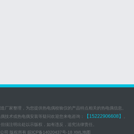
制造厂家整理，为您提供热电偶校验仪的产品特点相关的热电偶信息。
【15222906608】
电偶技术或热电偶安装等疑问欢迎您来电咨询：
。
，但须注明出处以示版权，如有违反，追究法律责任。
份有限公司 版权所有
皖ICP备14020437号-18
XML地图