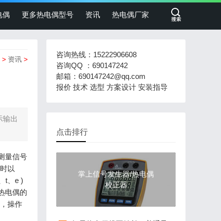
电偶
更多热电偶型号
资讯
热电偶厂家
咨询热线：15222906608
>
资讯
>
咨询QQ ：690147242
邮箱：690147242@qq.com
报价 技术 选型 方案设计 安装指导
示输出
点击排行
测量信号
小时以
掌上信号发生器/热电偶
、e )
校正器
热电偶的
式，操作