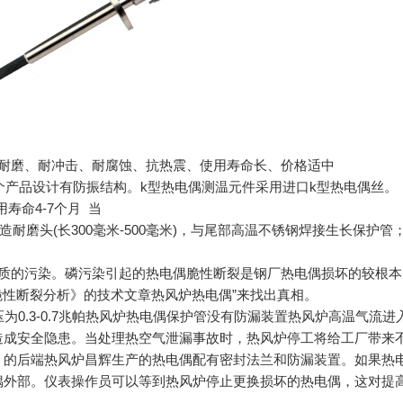
、耐磨、耐冲击、耐腐蚀、抗热震、使用寿命长、价格适中
整个产品设计有防振结构。k型热电偶测温元件采用进口k型热电偶丝
寿命4-7个月 当
耐磨头(长300毫米-500毫米)，与尾部高温不锈钢焊接生长保护管
杂质的污染。磷污染引起的热电偶脆性断裂是钢厂热电偶损坏的较根本
线脆性断裂分析》的技术文章热风炉热电偶”来找出真相。
热压为0.3-0.7兆帕热风炉热电偶保护管没有防漏装置热风炉高温气流
造成安全隐患。当处理热空气泄漏事故时，热风炉停工将给工厂带来
！的后端热风炉昌辉生产的热电偶配有密封法兰和防漏装置。如果热
偶外部。仪表操作员可以等到热风炉停止更换损坏的热电偶，这对提