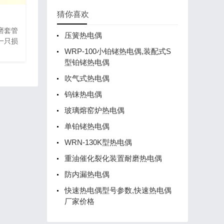
猜你喜欢
磨套管
压簧热电偶
一只损
WRP-100小铂铑热电偶,装配式S
型铂铑热电偶
吹气式热电偶
钨铼热电偶
玻璃熔窑炉热电偶
单铂铑热电偶
WRN-130K型热电偶
重油催化裂化装置耐磨热电偶
防内漏热电偶
快速热电偶型号参数,快速热电偶
厂家价格