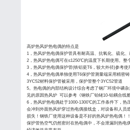
高炉热风炉热电偶的特点是
1，热风炉热电偶保护管具有耐高温、抗氧化、硫化
2，热风炉热电偶可在≤1250℃的温度下长期使用。
3，热风炉热电偶保护管(铁铝瓷T6，较大外径)参考使用
4，热风炉热电偶单独使用T6保护管测量端采用精密铸造
3YC52材料保护管被采用，保护管整个3YC52管道
5。热电偶的内部结构设计综合考虑了钢厂环境中磷
见的原因热风炉 可以参考《钢铁厂铂铑10-铂耦合
6，热风炉热电偶处于1000-1300℃的工作条件下，
会冲到外面热风炉穿过热电偶接线盒，对设备和人员
损失！钢铁厂使用这种设备是不好的热风炉热电偶！
保护管热空气仍然密封在热电偶中，不会泄漏到热电
经济效益非常有益。