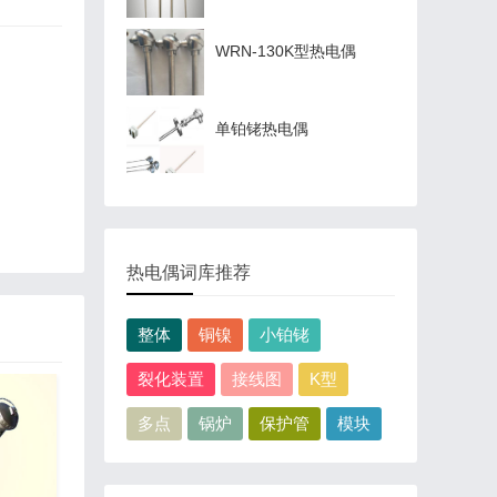
WRN-130K型热电偶
单铂铑热电偶
热电偶词库推荐
整体
铜镍
小铂铑
裂化装置
接线图
K型
多点
锅炉
保护管
模块