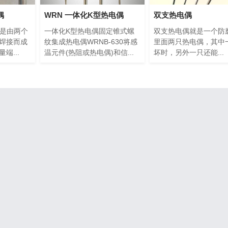
偶
WRN 一体化K型热电偶
双支热电偶
0是由两个
一体化K型热电偶固定锥式螺
双支热电偶就是一个防
焊接而成
纹集成热电偶WRNB-630将感
里面两只热电偶，其中
端...
温元件(热阻或热电偶)和信...
坏时，另外一只还能...