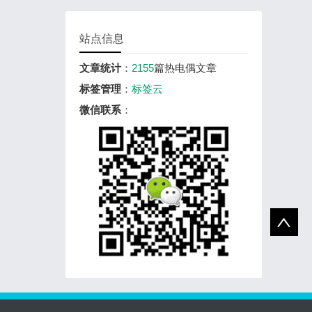
站点信息
文章统计
：
2155
篇热电偶文章
标签管理
：
标签云
微信联系
：