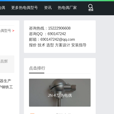
电偶
更多热电偶型号
资讯
热电偶厂家
咨询热线：15222906608
电偶型号
>
咨询QQ ：690147242
邮箱：690147242@qq.com
报价 技术 选型 方案设计 安装指导
炉昌辉
点击排行
器生产
炉钢铁工
JN-K型热电偶