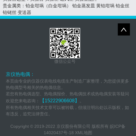
贵金属类：
铂金坩埚（白金坩埚）
铂金蒸发皿
黄铂坩埚
铂金丝
铂铑丝
变送器
微信公众号
京仪热电偶：
本页由专业的仪器仪表电线电缆生产制造厂家整理，为您提供更多
热电偶型号相关的热电偶信息。
若您有热电偶选型、热电偶报价、热电偶技术或热电偶安装等疑问
【15222906608】
欢迎您来电咨询：
。
所有热电偶相关技术文章可以被转载，但须注明出处以示版权，如
有违反，追究法律责任。
Copyright © 2019-2022 京仪股份有限公司 版权所有
皖ICP备
14020437号-18
XML地图