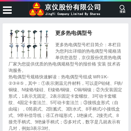
更多热电偶型号
更多热电偶型号栏目简介：本栏目
为您列出详细的热电偶型号规格清
单供您选型，京仪股份优质热电偶
厂家为您提供优质的热电偶规格型号的报价格 安装 技术咨
询服务。
热电偶型号规格快速解读：热电偶型号组成 WR①K-
②③④⑤，其中：①表示测温元件材料，可以是P铂铑、F铁/
铜镍、N镍铬/镍硅、E镍铬/铜镍、C铜/铜镍；②为安装固定
形式，1表示无固定、2表示固定卡套螺纹、3可动卡套螺
纹、4固定卡套法兰、5可动卡套法兰；③接线盒形式（自
由端），0简易式、2防溅式、3防水式、8手柄式/小接线盒
式、9带补偿导线；④工作端形式，1绝缘式、2接壳式、8
接壳手柄式、9绝缘手柄式；⑤多对式，数字是几就表示有
几对，例如3表示3对。