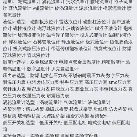
流量计
靶式流量计
涡轮流量计
污水流量计
腰轮流量计
浮子流量
计
蒸汽流量计
v锥流量计
旋涡流量计
泥浆流量计
楔形流量计
喷
嘴流量计
液位计选型
：
磁翻板液位计
雷达液位计
磁翻柱液位计
超声波液
位计
磁性液位计
磁浮球液位计
玻璃管液位计
磁浮子液位计
翻板
液位计
玻璃板液位计
磁性浮子液位计
投入式液位计
磁翻转液位
计
浮标液位计
石英管液位计
静压液位计
板式液位计
磁敏双色液
位计
投入式静压液位计
带远传磁翻板液位计
防腐式液位计
防爆
浮球液位计
管式液位计
温度计选型：
双金属温度计
电接点双金属温度计
精密温度计
热
电偶温度计
数字温度计
贝克曼温度计
压力表选型
：
防爆电接点压力表
不锈钢耐震压力表
数字压力表
耐温压力表
电阻远传压力表
特种压力表
高压压力表
smc压力表
双针压力表
精密压力表
隔膜压力表
膜盒压力表
不锈钢压力表
真
空压力表
数显压力表
耐震压力表
涡轮流量计选型：
涡轮流量计
气体流量计
液体流量计
桥架选型
：
槽式桥架
梯级式桥架
托盘式桥架
母线槽
防火桥架
电
缆桥架
玻璃钢桥架
大跨距桥架
组合式桥架
桥架配件
低压开关柜选型
：
低压开关柜
低压配电柜
箱式变电站
低压配电
箱
实验台选型
：
实验台
实验柜
通风柜
实验室配件