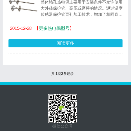
整体钻孔热电偶主要用于安装条件不允许使用
大外径保护管、高压或磨损的情况。通过温度
传感器保护管盲孔加工技术，增加了相同直径
保护管的壁厚，以满足使用要求。 整体钻孔
热电...
2019-12-28
【
更多热电偶型号
】
阅读更多
共
1
页
2
条记录
微信公众号