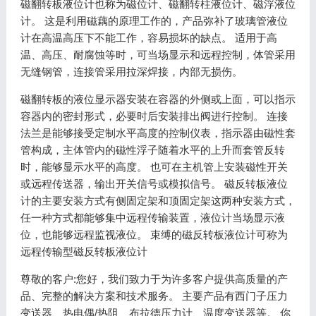
磁翻转板液位计也称为磁位计、磁翻转柱液位计、磁浮液位
计。 这是利用磁藕的原理工作的，产品弥补了玻璃管液位
计在高温高压下不能工作，容易损坏的缺点。 适用于高
温、高压、耐腐蚀等时，可当场显示和远程控制，体管采用
无缝钢管，连接管采用拉深焊接，内部无损伤。
磁翻转板的液位显示器安装在容器的外侧或上面，可以指示
容器内的密封形式，必要时后安装排出阀进行控制。 连接
法兰是能够接受定制水平高度的控制仪表，指示器由磁性套
管构成，主体管内的磁性浮子随着水平的上升而套管反转
时，能够显示水平的高度。 也可在主机管上安装磁性开关
或远程传送器，输出开关信号或模拟信号。 磁反转板液位
计的主要安装方式有侧固定架和顶固定架这两种安装方式，
任一种方式都能够集中远程传输装置，液位计当场显示液
位，也能够远程监视液位。 束缚的磁反转板液位计可称为
远程传输型磁反转板液位计
尊敬的客户:您好，我们致力于为许多客户提供高质量的产
品、完整的解决方案和技术服务。 主要产品有西门子压力
变送器、热电偶/热阻、布拉德压力计、温度变送器等。 你