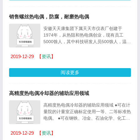
销售螺丝热电偶，防腐，耐磨热电偶
安徽天天康集团下属天天市仪表厂创建于
1974年，从热阻和热电偶创业，现有员工
5000馀人，其中科技研发人员500馀人，温
度、液位、压力、补偿、流量等仪表产品12
项，产量每年40万台以...
2019-12-29
【
资讯
】
阅读更多
高精度热电偶冷却器的辅助应用领域
高精度热电偶冷却器的辅助应用领域 ●可在计
量院的计量室正确标定使用一等、二等标准热
电偶。 ●可在钢铁、冶金、石油化学、化工、
发电、汽车、造船、航空、宇宙等各行业大
中...
2019-12-29
【
资讯
】