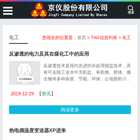
化工
您现在的位置是：
首页
> TAG信息列表 > 化工
反渗透的电力及其在煤化工中的应用
反渗透技术是现代先进的水处理脱盐技术，具
有可去除工业水中无机盐、有机物、胶体、微
生物等多种杂质、节能、环保、占地面积小、
水产水质稳定、易于自动控制等优点，已广泛
应...
2019-12-29
【
资讯
】
阅读更多
热电偶温度变送器XP进来