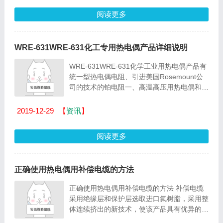
阅读更多
WRE-631WRE-631化工专用热电偶产品详细说明
WRE-631WRE-631化学工业用热电偶产品有
统一型热电偶电阻、引进美国Rosemount公
司的技术的铂电阻一、高温高压用热电偶和合
成塔、罐用多对、多点式热电偶等。 产品采
用防水端子箱，符合...
2019-12-29
【
资讯
】
阅读更多
正确使用热电偶用补偿电缆的方法
正确使用热电偶用补偿电缆的方法 补偿电缆
采用绝缘层和保护层选取进口氟树脂，采用整
体连续挤出的新技术，使该产品具有优异的耐
酸性、碱性、耐磨性和不燃性能，可以浸泡在