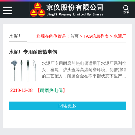
水泥厂
您现在的位置是：
首页
> TAG信息列表 > 水泥厂
水泥厂专用耐磨热电偶
水泥厂专用耐磨的热电偶适用于水泥厂系列窑
头、窑尾、炉头盖等高温耐磨环境。凭借独特
的工艺配方，耐磨合金在不平衡状态下生产。
与普通不锈钢金属和金属陶瓷保护管相比，本
产...
2019-12-28
【
耐磨热电偶
】
阅读更多